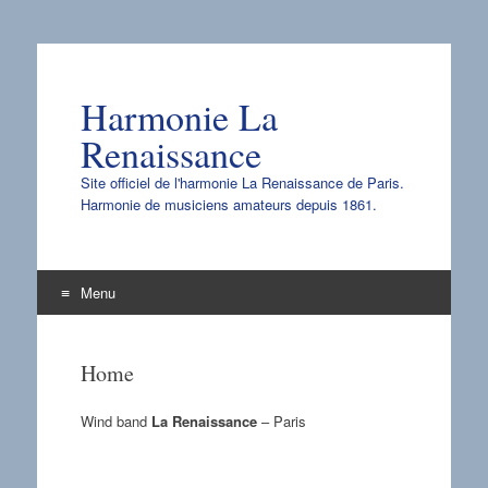
Harmonie La
Renaissance
Site officiel de l'harmonie La Renaissance de Paris.
Harmonie de musiciens amateurs depuis 1861.
Menu
Aller
au
Home
contenu
Wind band
La Renaissance
– Paris