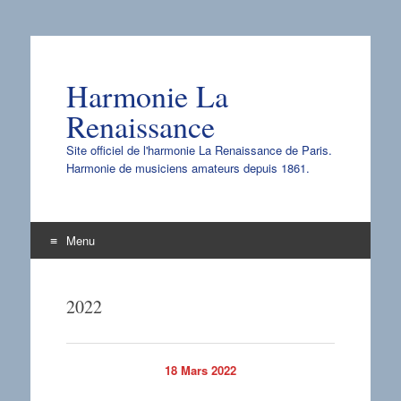
Harmonie La
Renaissance
Site officiel de l'harmonie La Renaissance de Paris.
Harmonie de musiciens amateurs depuis 1861.
Menu
Aller
au
2022
contenu
18 Mars 2022