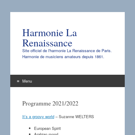
Harmonie La
Renaissance
Site officiel de l'harmonie La Renaissance de Paris.
Harmonie de musiciens amateurs depuis 1861.
Menu
Aller
au
Programme 2021/2022
contenu
It’s a groovy world
– Suzanne WELTERS
European Spirit
Arabian mood