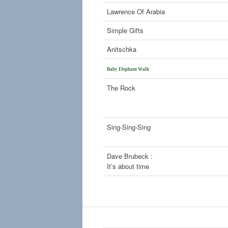
Lawrence Of Arabia
Simple Gifts
Anitschka
Baby Elephant Walk
The Rock
Sing-Sing-Sing
Dave Brubeck :
It’s about time