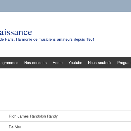
aissance
e de Paris. Harmonie de musiciens amateurs depuis 1861.
rogrammes
Nos concerts
Home
Youtube
Nous soutenir
Progra
Rich James Randolph Randy
De Meij