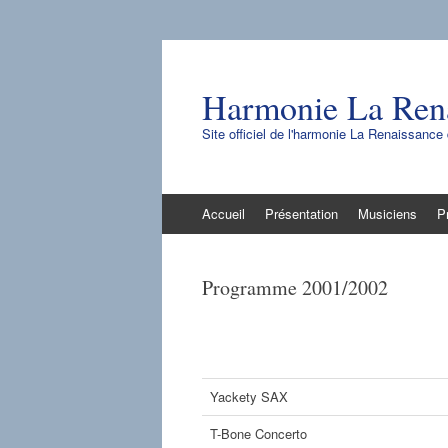
Harmonie La Ren
Site officiel de l'harmonie La Renaissanc
Aller
Accueil
Présentation
Musiciens
P
au
contenu
Programme 2001/2002
Yackety SAX
T-Bone Concerto