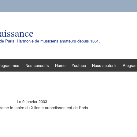
aissance
e de Paris. Harmonie de musiciens amateurs depuis 1861.
rogrammes
Nos concerts
Home
Youtube
Nous soutenir
Progra
Le 9 janvier 2003
ame le maire du XIIeme arrondissement de Paris