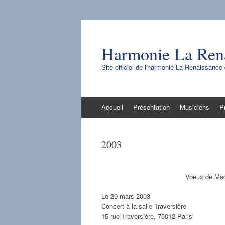
Harmonie La Ren
Site officiel de l'harmonie La Renaissanc
Aller
Accueil
Présentation
Musiciens
P
au
contenu
2003
Voeux de Mad
Le 29 mars 2003
Concert à la salle Traversière
15 rue Traversière, 75012 Paris