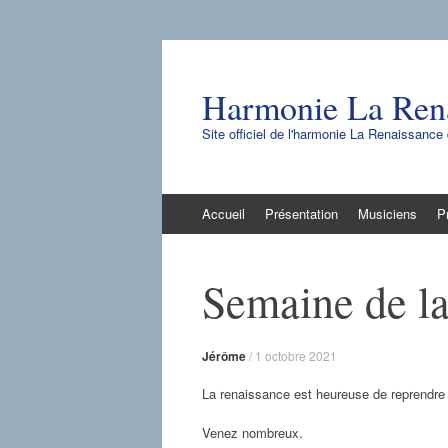
Harmonie La Ren
Site officiel de l'harmonie La Renaissanc
Aller
Accueil
Présentation
Musiciens
P
au
contenu
Semaine de la 
Jérôme
/
1 octobre 2021
La renaissance est heureuse de reprendre 
Venez nombreux.