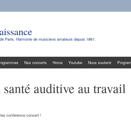
aissance
e de Paris. Harmonie de musiciens amateurs depuis 1861.
rogrammes
Nos concerts
Home
Youtube
Nous soutenir
Progra
santé auditive au travail
les conférence concert !