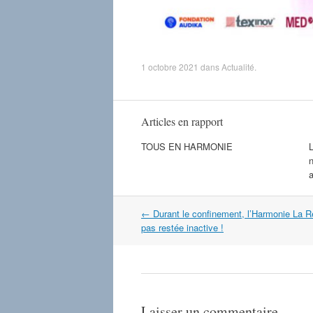
1 octobre 2021
dans
Actualité
.
Articles en rapport
TOUS EN HARMONIE
a
Navigation
←
Durant le confinement, l’Harmonie La R
dans
pas restée inactive !
les
articles
Laisser un commentaire